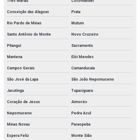
Três Marias
Coromandel
Conceição das Alagoas
Prata
Rio Pardo de Minas
Mutum
Santo Antônio do Monte
Novo Cruzeiro
Pitangui
Sacramento
Mantena
Elói Mendes
Campos Gerais
Camanducaia
São José da Lapa
São João Nepomuceno
Jacutinga
Tupaciguara
Coração de Jesus
Aimorés
Nepomuceno
Pedra Azul
Minas Novas
Paraopeba
Espera Feliz
Monte Sião