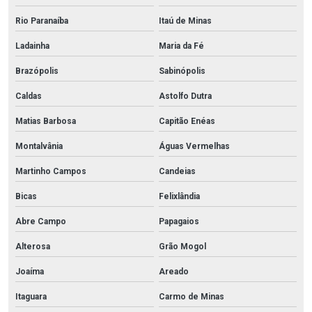
Rio Paranaíba
Itaú de Minas
Ladainha
Maria da Fé
Brazópolis
Sabinópolis
Caldas
Astolfo Dutra
Matias Barbosa
Capitão Enéas
Montalvânia
Águas Vermelhas
Martinho Campos
Candeias
Bicas
Felixlândia
Abre Campo
Papagaios
Alterosa
Grão Mogol
Joaíma
Areado
Itaguara
Carmo de Minas