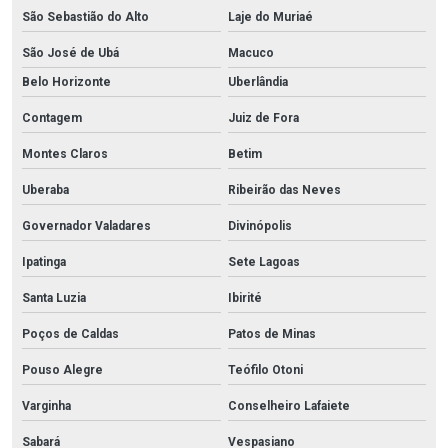
São Sebastião do Alto
Laje do Muriaé
São José de Ubá
Macuco
Belo Horizonte
Uberlândia
Contagem
Juiz de Fora
Montes Claros
Betim
Uberaba
Ribeirão das Neves
Governador Valadares
Divinópolis
Ipatinga
Sete Lagoas
Santa Luzia
Ibirité
Poços de Caldas
Patos de Minas
Pouso Alegre
Teófilo Otoni
Varginha
Conselheiro Lafaiete
Sabará
Vespasiano