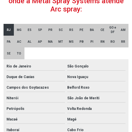
onde a Metal Spray Systems atende
Arc spray:
GO e
RJ
MG
ES
SP
PR
SC
RS
PE
BA
CE
AM
DF
PA
AC
AL
AP
MA
MT
MS
PB
PI
RN
RO
RR
SE
TO
Rio de Janeiro
São Gonçalo
Duque de Caxias
Nova Iguaçu
Campos dos Goytacazes
Belford Roxo
Niterói
São João de Meriti
Petrópolis
Volta Redonda
Macaé
Magé
Itaboraí
Cabo Frio