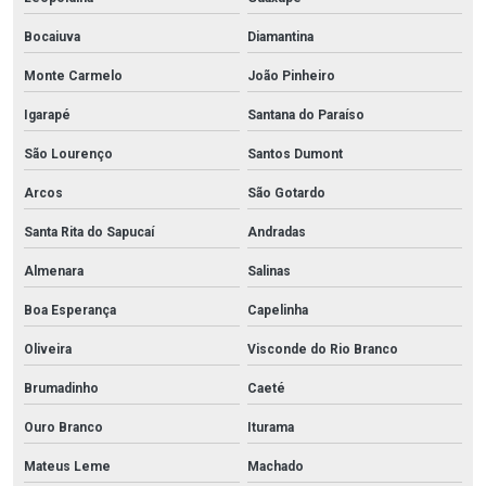
Bocaiuva
Diamantina
Monte Carmelo
João Pinheiro
Igarapé
Santana do Paraíso
São Lourenço
Santos Dumont
Arcos
São Gotardo
Santa Rita do Sapucaí
Andradas
Almenara
Salinas
Boa Esperança
Capelinha
Oliveira
Visconde do Rio Branco
Brumadinho
Caeté
Ouro Branco
Iturama
Mateus Leme
Machado