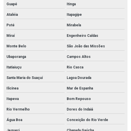
Guapé
Itinga
Ataléia
Itapagipe
Poté
Mirabela
Miraí
Engenheiro Caldas
Monte Belo
São João das Missões
Ubaporanga
Campos Altos
Itatiaiuçu
Rio Casca
Santa Maria do Suaçuí
Lagoa Dourada
Ilicínea
Mar de Espanha
Itapeva
Bom Repouso
Rio Vermelho
Dores do Indaiá
Água Boa
Conceição do Rio Verde
Jequeri
Chapada Gaúcha