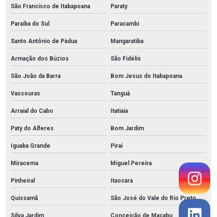
São Francisco de Itabapoana
Paraty
Paraíba do Sul
Paracambi
Santo Antônio de Pádua
Mangaratiba
Armação dos Búzios
São Fidélis
São João da Barra
Bom Jesus do Itabapoana
Vassouras
Tanguá
Arraial do Cabo
Itatiaia
Paty do Alferes
Bom Jardim
Iguaba Grande
Piraí
Miracema
Miguel Pereira
Pinheiral
Itaocara
Quissamã
São José do Vale do Rio Preto
Silva Jardim
Conceição de Macabu