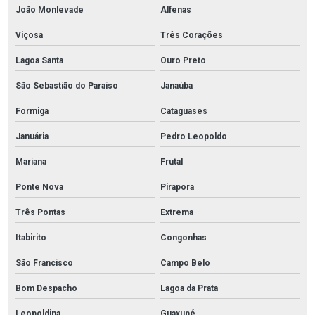
João Monlevade
Alfenas
Viçosa
Três Corações
Lagoa Santa
Ouro Preto
São Sebastião do Paraíso
Janaúba
Formiga
Cataguases
Januária
Pedro Leopoldo
Mariana
Frutal
Ponte Nova
Pirapora
Três Pontas
Extrema
Itabirito
Congonhas
São Francisco
Campo Belo
Bom Despacho
Lagoa da Prata
Leopoldina
Guaxupé