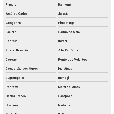
Planura
Itanhomi
Antônio Carlos
Juruaia
Congonhal
Pirapetinga
Jacinto
Carmo da Mata
Recreio
Ibiraci
Bueno Brandão
Alto Rio Doce
Coroaci
Ponto dos Volantes
Conceição dos Ouros
Igaratinga
Eugenópolis
Itamogi
Pedralva
Icaraí de Minas
Capim Branco
Canápolis
Urucânia
Ninheira