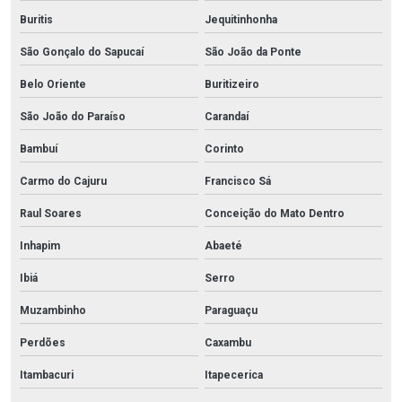
Buritis
Jequitinhonha
São Gonçalo do Sapucaí
São João da Ponte
Belo Oriente
Buritizeiro
São João do Paraíso
Carandaí
Bambuí
Corinto
Carmo do Cajuru
Francisco Sá
Raul Soares
Conceição do Mato Dentro
Inhapim
Abaeté
Ibiá
Serro
Muzambinho
Paraguaçu
Perdões
Caxambu
Itambacuri
Itapecerica