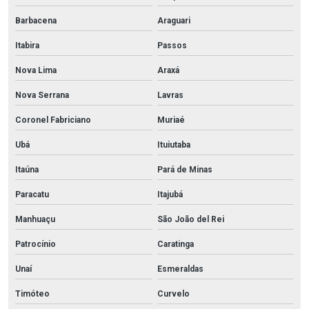
Barbacena
Araguari
Itabira
Passos
Nova Lima
Araxá
Nova Serrana
Lavras
Coronel Fabriciano
Muriaé
Ubá
Ituiutaba
Itaúna
Pará de Minas
Paracatu
Itajubá
Manhuaçu
São João del Rei
Patrocínio
Caratinga
Unaí
Esmeraldas
Timóteo
Curvelo