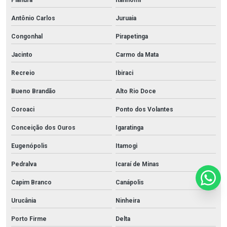
Planura
Itanhomi
Antônio Carlos
Juruaia
Congonhal
Pirapetinga
Jacinto
Carmo da Mata
Recreio
Ibiraci
Bueno Brandão
Alto Rio Doce
Coroaci
Ponto dos Volantes
Conceição dos Ouros
Igaratinga
Eugenópolis
Itamogi
Pedralva
Icaraí de Minas
Capim Branco
Canápolis
Urucânia
Ninheira
Porto Firme
Delta