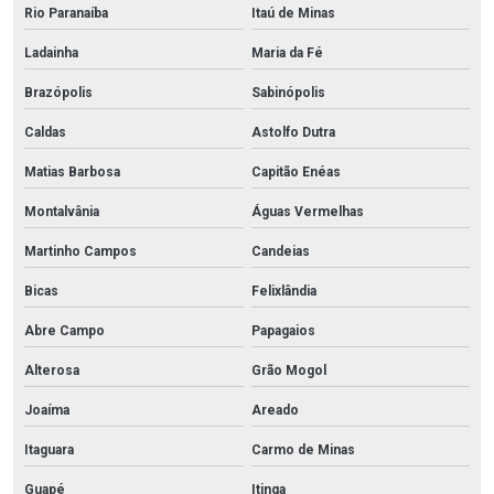
Rio Paranaíba
Itaú de Minas
Ladainha
Maria da Fé
Brazópolis
Sabinópolis
Caldas
Astolfo Dutra
Matias Barbosa
Capitão Enéas
Montalvânia
Águas Vermelhas
Martinho Campos
Candeias
Bicas
Felixlândia
Abre Campo
Papagaios
Alterosa
Grão Mogol
Joaíma
Areado
Itaguara
Carmo de Minas
Guapé
Itinga