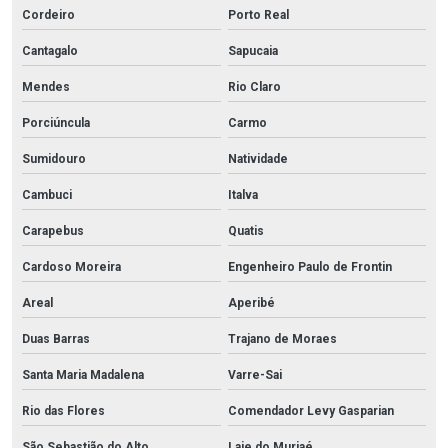
Cordeiro
Porto Real
Cantagalo
Sapucaia
Mendes
Rio Claro
Porciúncula
Carmo
Sumidouro
Natividade
Cambuci
Italva
Carapebus
Quatis
Cardoso Moreira
Engenheiro Paulo de Frontin
Areal
Aperibé
Duas Barras
Trajano de Moraes
Santa Maria Madalena
Varre-Sai
Rio das Flores
Comendador Levy Gasparian
São Sebastião do Alto
Laje do Muriaé