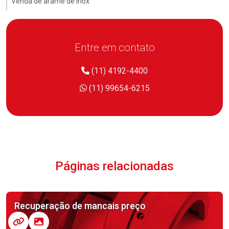
Venda de arame de inox
Entre em contato
(11) 4192-4400
(11) 99654-6215
Páginas relacionadas
Recuperação de mancais preço