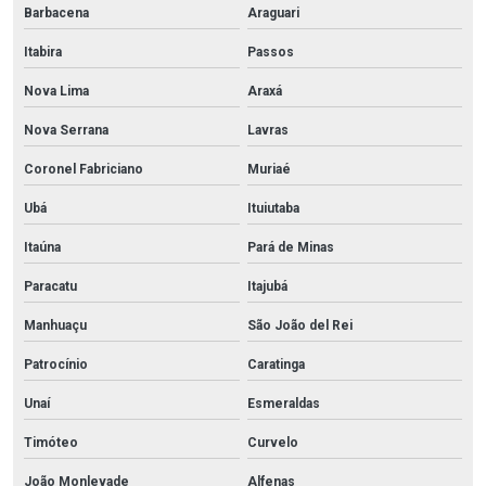
Barbacena
Araguari
Itabira
Passos
Nova Lima
Araxá
Nova Serrana
Lavras
Coronel Fabriciano
Muriaé
Ubá
Ituiutaba
Itaúna
Pará de Minas
Paracatu
Itajubá
Manhuaçu
São João del Rei
Patrocínio
Caratinga
Unaí
Esmeraldas
Timóteo
Curvelo
João Monlevade
Alfenas