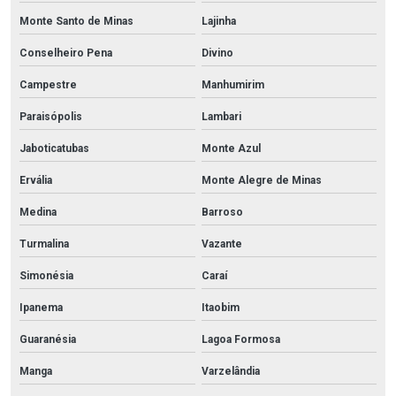
Monte Santo de Minas
Lajinha
Conselheiro Pena
Divino
Campestre
Manhumirim
Paraisópolis
Lambari
Jaboticatubas
Monte Azul
Ervália
Monte Alegre de Minas
Medina
Barroso
Turmalina
Vazante
Simonésia
Caraí
Ipanema
Itaobim
Guaranésia
Lagoa Formosa
Manga
Varzelândia