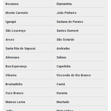
Bocaiuva
Diamantina
Monte Carmelo
João Pinheiro
Igarapé
Santana do Paraíso
São Lourenço
Santos Dumont
Arcos
São Gotardo
Santa Rita do Sapucaí
Andradas
Almenara
Salinas
Boa Esperança
Capelinha
Oliveira
Visconde do Rio Branco
Brumadinho
Caeté
Ouro Branco
Iturama
Mateus Leme
Machado