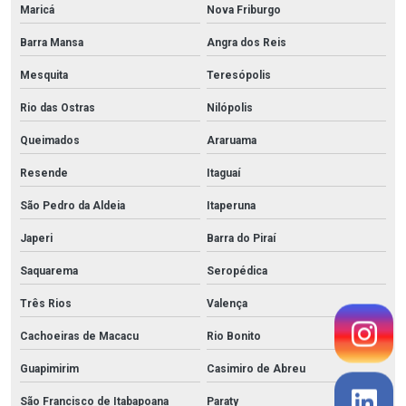
Maricá
Nova Friburgo
Barra Mansa
Angra dos Reis
Mesquita
Teresópolis
Rio das Ostras
Nilópolis
Queimados
Araruama
Resende
Itaguaí
São Pedro da Aldeia
Itaperuna
Japeri
Barra do Piraí
Saquarema
Seropédica
Três Rios
Valença
Cachoeiras de Macacu
Rio Bonito
Guapimirim
Casimiro de Abreu
São Francisco de Itabapoana
Paraty