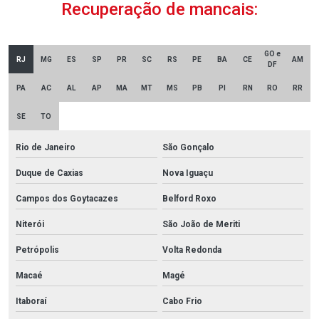
Recuperação de mancais:
GO e
RJ
MG
ES
SP
PR
SC
RS
PE
BA
CE
AM
DF
PA
AC
AL
AP
MA
MT
MS
PB
PI
RN
RO
RR
SE
TO
Rio de Janeiro
São Gonçalo
Duque de Caxias
Nova Iguaçu
Campos dos Goytacazes
Belford Roxo
Niterói
São João de Meriti
Petrópolis
Volta Redonda
Macaé
Magé
Itaboraí
Cabo Frio