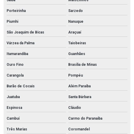
Jaíba
Matozinhos
Porteirinha
Sarzedo
Piumhi
Nanuque
São Joaquim de Bicas
Araçuaí
Várzea da Palma
Taiobeiras
Itamarandiba
Guanhães
Ouro Fino
Brasília de Minas
Carangola
Pompéu
Barão de Cocais
Além Paraíba
Juatuba
Santa Bárbara
Espinosa
Cláudio
Cambuí
Carmo do Paranaíba
Três Marias
Coromandel