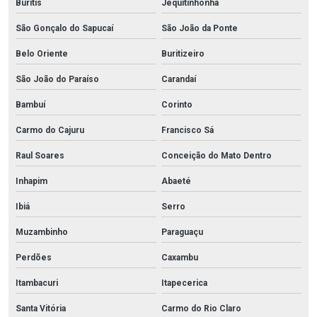
Buritis
Jequitinhonha
São Gonçalo do Sapucaí
São João da Ponte
Belo Oriente
Buritizeiro
São João do Paraíso
Carandaí
Bambuí
Corinto
Carmo do Cajuru
Francisco Sá
Raul Soares
Conceição do Mato Dentro
Inhapim
Abaeté
Ibiá
Serro
Muzambinho
Paraguaçu
Perdões
Caxambu
Itambacuri
Itapecerica
Santa Vitória
Carmo do Rio Claro