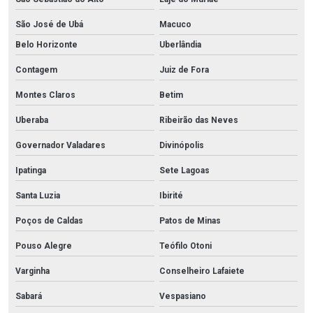
São José de Ubá
Macuco
Belo Horizonte
Uberlândia
Contagem
Juiz de Fora
Montes Claros
Betim
Uberaba
Ribeirão das Neves
Governador Valadares
Divinópolis
Ipatinga
Sete Lagoas
Santa Luzia
Ibirité
Poços de Caldas
Patos de Minas
Pouso Alegre
Teófilo Otoni
Varginha
Conselheiro Lafaiete
Sabará
Vespasiano