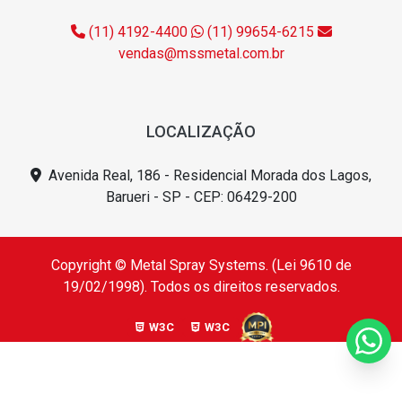
(11) 4192-4400
(11) 99654-6215
vendas@mssmetal.com.br
LOCALIZAÇÃO
Avenida Real, 186 - Residencial Morada dos Lagos,
Barueri - SP - CEP: 06429-200
Copyright © Metal Spray Systems. (Lei 9610 de
19/02/1998). Todos os direitos reservados.
W3C
W3C