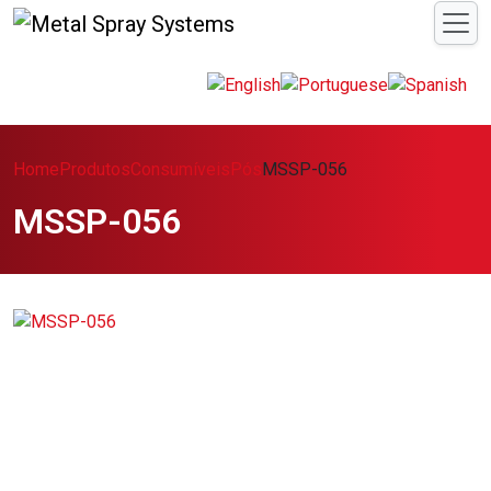
Home
Produtos
Consumíveis
Pós
MSSP-056
MSSP-056