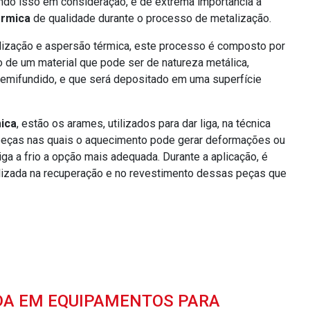
vando isso em consideração, é de extrema importância a
ermica
de qualidade durante o processo de metalização.
ização e aspersão térmica, este processo é composto por
o de um material que pode ser de natureza metálica,
semifundido, e que será depositado em uma superfície
ica
, estão os arames, utilizados para dar liga, na técnica
m peças nas quais o aquecimento pode gerar deformações ou
iga a frio a opção mais adequada. Durante a aplicação, é
ilizada na recuperação e no revestimento dessas peças que
DA EM EQUIPAMENTOS PARA