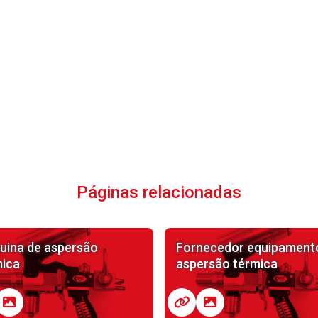
Páginas relacionadas
uina de aspersão
Fornecedor equipament
mica
aspersão térmica