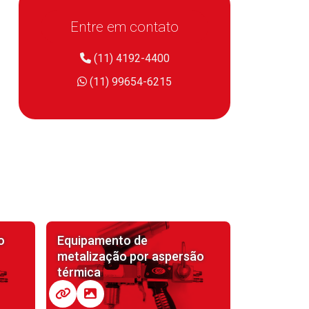
Entre em contato
(11) 4192-4400
(11) 99654-6215
o
Equipamento de
metalização por aspersão
térmica