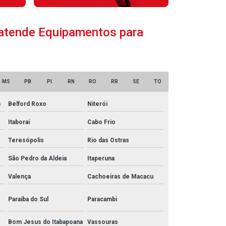
s atende Equipamentos para
MS
PB
PI
RN
RO
RR
SE
TO
s
Belford Roxo
Niterói
Itaboraí
Cabo Frio
Teresópolis
Rio das Ostras
São Pedro da Aldeia
Itaperuna
Valença
Cachoeiras de Macacu
Paraíba do Sul
Paracambi
Bom Jesus do Itabapoana
Vassouras