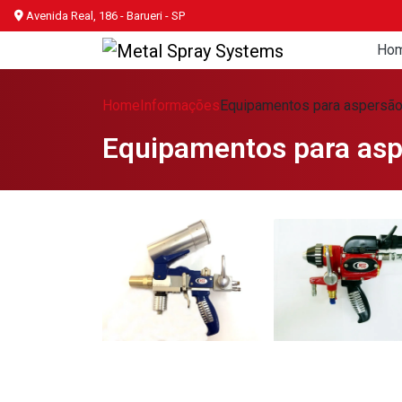
Avenida Real, 186 - Barueri - SP
Ho
Home
Informações
Equipamentos para aspersão
Equipamentos para asp