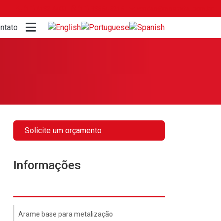
(11) 4192-4400
(11) 99654-6215
vendas@mssmetal.com.br
ntato
Solicite um orçamento
Informações
Arame base para metalização