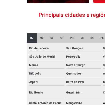
Principais cidades e regi
RJ
MG
ES
SP
PR
SC
RS
PE
Rio de Janeiro
São Gonçalo
D
São João de Meriti
Petrópolis
V
Maricá
Nova Friburgo
B
Nilópolis
Queimados
A
Japeri
Barra do Piraí
S
Rio Bonito
Guapimirim
C
Santo Antônio de Pádua
Mangaratiba
A