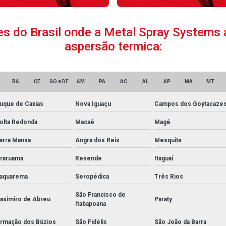
ões do Brasil onde a Metal Spray System
aspersão termica:
BA
CE
GO e DF
AM
PA
AC
AL
AP
MA
MT
uque de Caxias
Nova Iguaçu
Campos dos Goytacaze
olta Redonda
Macaé
Magé
arra Mansa
Angra dos Reis
Mesquita
raruama
Resende
Itaguaí
aquarema
Seropédica
Três Rios
São Francisco de
asimiro de Abreu
Paraty
Itabapoana
rmação dos Búzios
São Fidélis
São João da Barra