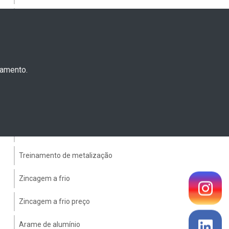
Recuperação de manga de eixo
Recuperação de placas de desgaste
Recuperação de semi eixo
çamento.
Recuperar ponta de eixo
Reparos em peças galvanizadas
Revestimentos metálicos contra corrosão
Treinamento de metalização
Zincagem a frio
Zincagem a frio preço
Arame de alumínio