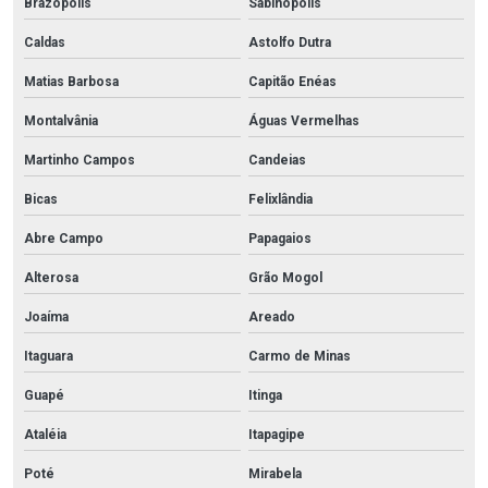
Brazópolis
Sabinópolis
Caldas
Astolfo Dutra
Matias Barbosa
Capitão Enéas
Montalvânia
Águas Vermelhas
Martinho Campos
Candeias
Bicas
Felixlândia
Abre Campo
Papagaios
Alterosa
Grão Mogol
Joaíma
Areado
Itaguara
Carmo de Minas
Guapé
Itinga
Ataléia
Itapagipe
Poté
Mirabela