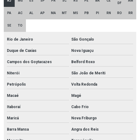
RJ
MG
ES
SP
PR
SC
RS
PE
BA
CE
AM
DF
PA
AC
AL
AP
MA
MT
MS
PB
PI
RN
RO
RR
SE
TO
Rio de Janeiro
São Gonçalo
Duque de Caxias
Nova Iguaçu
Campos dos Goytacazes
Belford Roxo
Niterói
São João de Meriti
Petrópolis
Volta Redonda
Macaé
Magé
Itaboraí
Cabo Frio
Maricá
Nova Friburgo
Barra Mansa
Angra dos Reis