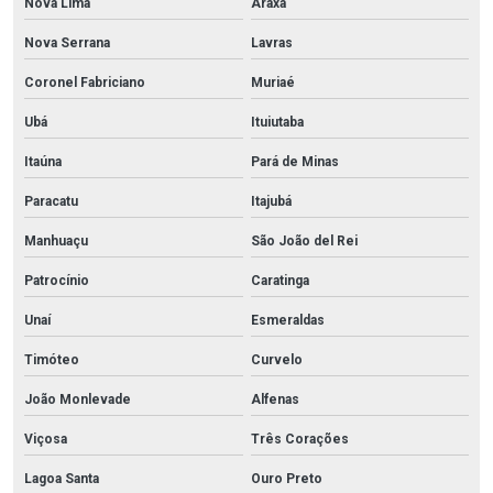
Nova Lima
Araxá
Nova Serrana
Lavras
Coronel Fabriciano
Muriaé
Ubá
Ituiutaba
Itaúna
Pará de Minas
Paracatu
Itajubá
Manhuaçu
São João del Rei
Patrocínio
Caratinga
Unaí
Esmeraldas
Timóteo
Curvelo
João Monlevade
Alfenas
Viçosa
Três Corações
Lagoa Santa
Ouro Preto