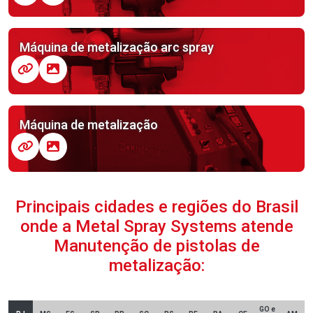
Máquina de metalização arc spray
Máquina de metalização
Principais cidades e regiões do Brasil
onde a Metal Spray Systems atende
Manutenção de pistolas de
metalização:
GO e