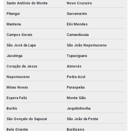
Santo Antônio do Monte
Novo Cruzeiro
Pitangui
Sacramento
Mantena
Elói Mendes
Campos Gerais
Camanducaia
São José da Lapa
São João Nepomuceno
Jacutinga
Tupaciguara
Coração de Jesus
Aimorés
Nepomuceno
Pedra Azul
Minas Novas
Paraopeba
Espera Feliz
Monte Sião
Buritis
Jequitinhonha
São Gonçalo do Sapucaí
São João da Ponte
Belo Oriente
Buritizeiro