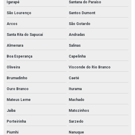
Igarapé
Santana do Paraíso
São Lourenço
Santos Dumont
Arcos
São Gotardo
Santa Rita do Sapucaí
Andradas
Almenara
Salinas
Boa Esperança
Capelinha
Oliveira
Visconde do Rio Branco
Brumadinho
Caeté
Ouro Branco
Iturama
Mateus Leme
Machado
Jaíba
Matozinhos
Porteirinha
Sarzedo
Piumhi
Nanuque