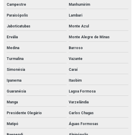
Campestre
Manhumirim
Paraisópolis
Lambari
Jaboticatubas
Monte Azul
Ervália
Monte Alegre de Minas
Medina
Barroso
Turmalina
Vazante
Simonésia
Caraí
Ipanema
Itaobim
Guaranésia
Lagoa Formosa
Manga
Varzelândia
Presidente Olegário
Carlos Chagas
Matipó
Águas Formosas
Baependi
Alpinópolis