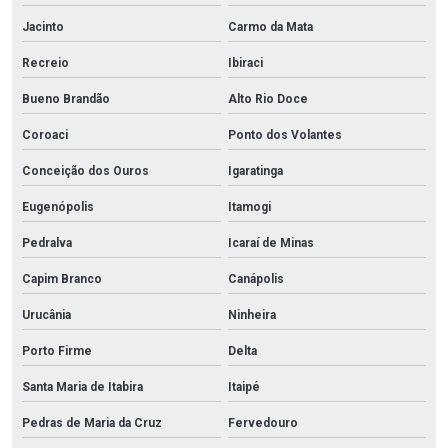
Jacinto
Carmo da Mata
Recreio
Ibiraci
Bueno Brandão
Alto Rio Doce
Coroaci
Ponto dos Volantes
Conceição dos Ouros
Igaratinga
Eugenópolis
Itamogi
Pedralva
Icaraí de Minas
Capim Branco
Canápolis
Urucânia
Ninheira
Porto Firme
Delta
Santa Maria de Itabira
Itaipé
Pedras de Maria da Cruz
Fervedouro