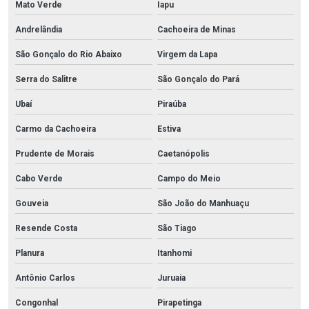
Mato Verde
Iapu
Andrelândia
Cachoeira de Minas
São Gonçalo do Rio Abaixo
Virgem da Lapa
Serra do Salitre
São Gonçalo do Pará
Ubaí
Piraúba
Carmo da Cachoeira
Estiva
Prudente de Morais
Caetanópolis
Cabo Verde
Campo do Meio
Gouveia
São João do Manhuaçu
Resende Costa
São Tiago
Planura
Itanhomi
Antônio Carlos
Juruaia
Congonhal
Pirapetinga