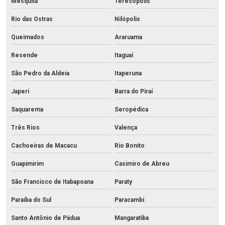
Mesquita
Teresópolis
Rio das Ostras
Nilópolis
Queimados
Araruama
Resende
Itaguaí
São Pedro da Aldeia
Itaperuna
Japeri
Barra do Piraí
Saquarema
Seropédica
Três Rios
Valença
Cachoeiras de Macacu
Rio Bonito
Guapimirim
Casimiro de Abreu
São Francisco de Itabapoana
Paraty
Paraíba do Sul
Paracambi
Santo Antônio de Pádua
Mangaratiba