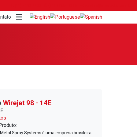
(11) 4192-4400
(11) 99654-6215
vendas@mssmetal.com.br
ntato
e
Wirejet 98 - 14E
4E
tos
Produto:
– Metal Spray Systems é uma empresa brasileira