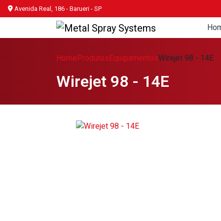
Avenida Real, 186 - Barueri - SP
Ho
Home
Produtos
Equipamentos
Wirejet 98 - 14E
Wirejet 98 - 14E