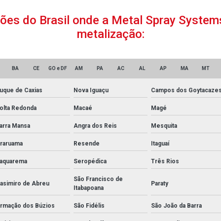
giões do Brasil onde a Metal Spray Syste
metalização:
BA
CE
GO e DF
AM
PA
AC
AL
AP
MA
MT
uque de Caxias
Nova Iguaçu
Campos dos Goytacaze
olta Redonda
Macaé
Magé
arra Mansa
Angra dos Reis
Mesquita
raruama
Resende
Itaguaí
aquarema
Seropédica
Três Rios
São Francisco de
asimiro de Abreu
Paraty
Itabapoana
rmação dos Búzios
São Fidélis
São João da Barra