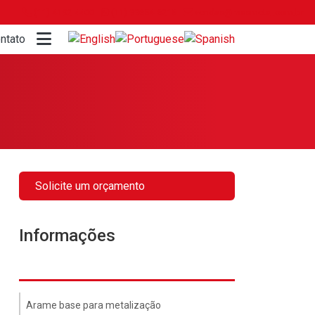
(11) 4192-4400
(11) 99654-6215
vendas@mssmetal.com.br
ntato
Solicite um orçamento
Informações
Arame base para metalização