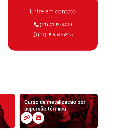
Entre em contato
(11) 4192-4400
(11) 99654-6215
Curso de metalização por
aspersão térmica