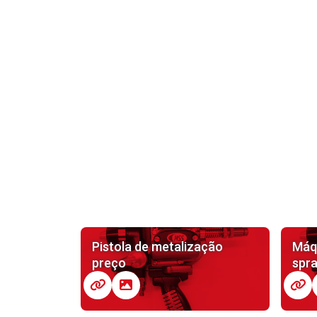
Pistola de metalização
Máq
preço
spr