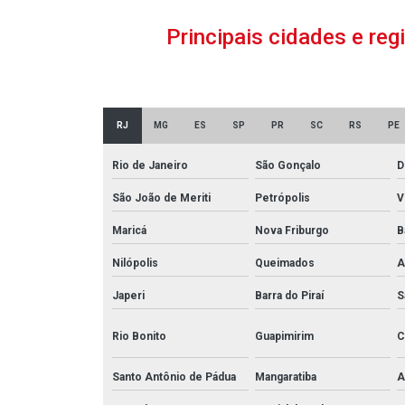
Principais cidades e re
RJ
MG
ES
SP
PR
SC
RS
PE
Rio de Janeiro
São Gonçalo
D
São João de Meriti
Petrópolis
V
Maricá
Nova Friburgo
B
Nilópolis
Queimados
A
Japeri
Barra do Piraí
S
Rio Bonito
Guapimirim
C
Santo Antônio de Pádua
Mangaratiba
A