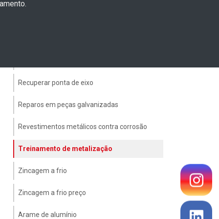
çamento.
Recuperação de manga de eixo
Recuperação de placas de desgaste
Recuperação de semi eixo
Recuperar ponta de eixo
Reparos em peças galvanizadas
Revestimentos metálicos contra corrosão
Treinamento de metalização
Zincagem a frio
Zincagem a frio preço
Arame de alumínio