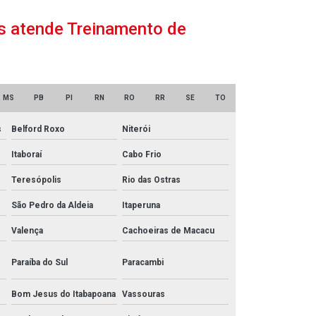
ms atende Treinamento de
MS
PB
PI
RN
RO
RR
SE
TO
s
Belford Roxo
Niterói
Itaboraí
Cabo Frio
Teresópolis
Rio das Ostras
São Pedro da Aldeia
Itaperuna
Valença
Cachoeiras de Macacu
Paraíba do Sul
Paracambi
Bom Jesus do Itabapoana
Vassouras