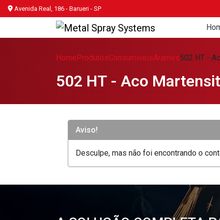
Avenida Real, 186 - Barueri - SP
Ho
Home
Produtos
Consumíveis
Arames
502 HT - Ac
502 HT - Aco Martensit
Aviso!
Desculpe, mas não foi encontrando o conte