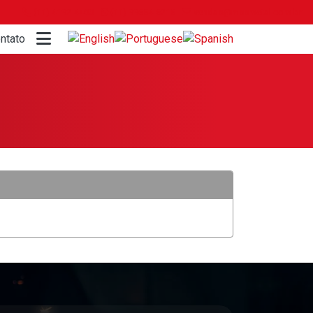
(11) 4192-4400
(11) 99654-6215
vendas@mssmetal.com.br
ntato