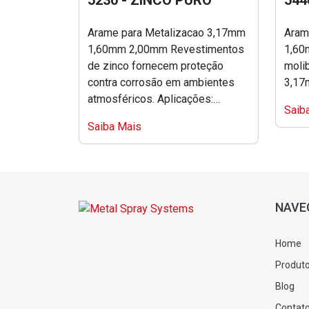
5230 - ZINCO PURO
544
Arame para Metalizacao 3,17mm
Arame 
1,60mm 2,00mm Revestimentos
1,60mm
de zinco fornecem proteção
moli
contra corrosão em ambientes
3,17
atmosféricos. Aplicações:
Saib
Estruturas metálicas e reparos.
Saiba Mais
1.45mm – Ø1.6mm – Ø2.00mm
-...
NAVE
Home
Produt
Blog
Contat