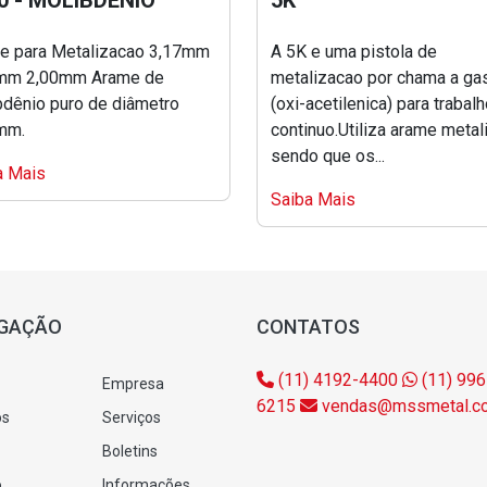
0 - MOLIBDENIO
5K
para Metalizacao 3,17mm
A 5K e uma pistola de
 2,00mm Arame de
metalizacao por chama a ga
bdênio puro de diâmetro
(oxi-acetilenica) para trabal
mm.
continuo.Utiliza arame metal
sendo que os...
a Mais
Saiba Mais
GAÇÃO
CONTATOS
(11) 4192-4400
(11) 996
Empresa
6215
vendas@mssmetal.co
os
Serviços
Boletins
o
Informações