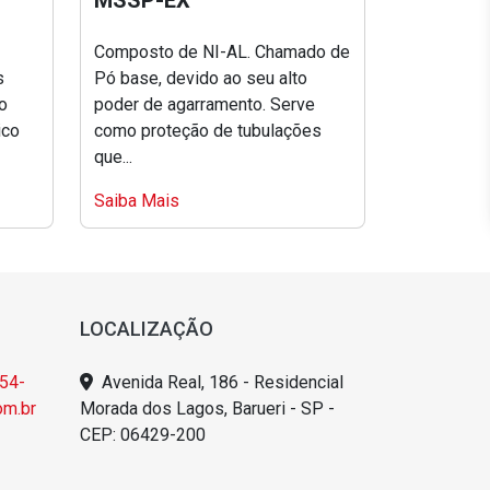
MSSP-EX
Composto de NI-AL. Chamado de
s
Pó base, devido ao seu alto
ho
poder de agarramento. Serve
ico
como proteção de tubulações
que...
Saiba Mais
LOCALIZAÇÃO
54-
Avenida Real, 186 - Residencial
m.br
Morada dos Lagos, Barueri - SP -
CEP: 06429-200